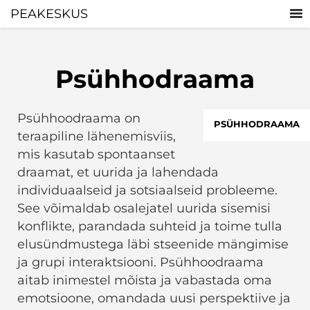
PEAKESKUS
Psühhodraama
Psühhoodraama on
PSÜHHODRAAMA
teraapiline lähenemisviis,
mis kasutab spontaanset
draamat, et uurida ja lahendada
individuaalseid ja sotsiaalseid probleeme.
See võimaldab osalejatel uurida sisemisi
konflikte, parandada suhteid ja toime tulla
elusündmustega läbi stseenide mängimise
ja grupi interaktsiooni. Psühhoodraama
aitab inimestel mõista ja vabastada oma
emotsioone, omandada uusi perspektiive ja